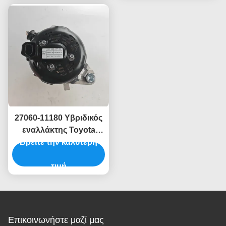
27060-11180 Υβριδικός
εναλλάκτης Toyota
Hiace για Landcruise
Βρείτε την καλύτερη
Prado
τιμή
Επικοινωνήστε μαζί μας