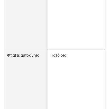
Φτιάξτε αυτοκίνητο
Για
Τόιοτα