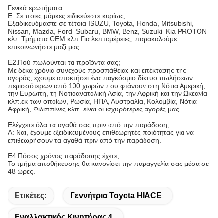
Γενικά ερωτήματα:
Ε. Σε ποιες μάρκες ειδικεύεστε κυρίως;
Εξειδικευόμαστε σε τέτοια ISUZU, Toyota, Honda, Mitsubishi,
Nissan, Mazda, Ford, Subaru, BMW, Benz, Suzuki, Kia PROTON
κλπ.Τμήματα OEM κλπ.Για λεπτομέρειες, παρακαλούμε
επικοινωνήστε μαζί μας.
Ε2.Πού πωλούνται τα προϊόντα σας;
Με δέκα χρόνια συνεχούς προσπάθειας και επέκτασης της
αγοράς, έχουμε αποκτήσει ένα παγκόσμιο δίκτυο πωλήσεων
περισσότερων από 100 χωρών που φτάνουν στη Νότια Αμερική,
την Ευρώπη, τη Νοτιοανατολική Ασία, την Αφρική και την Ωκεανία
κλπ.εκ των οποίων, Ρωσία, ΗΠΑ, Αυστραλία, Κολομβία, Νότια
Αφρική, Φιλιππίνες κλπ. είναι οι ισχυρότερες αγορές μας.
Ελέγχετε όλα τα αγαθά σας πριν από την παράδοση;
Α: Ναι, έχουμε εξειδικευμένους επιθεωρητές ποιότητας για να
επιθεωρήσουν τα αγαθά πριν από την παράδοση.
Ε4 Πόσος χρόνος παράδοσης έχετε;
Το τμήμα αποθήκευσης θα κανονίσει την παραγγελία σας μέσα σε
48 ώρες.
Ετικέτες:
Γεννήτρια Toyota HIACE
Εναλλακτικός Κινητήρας 4