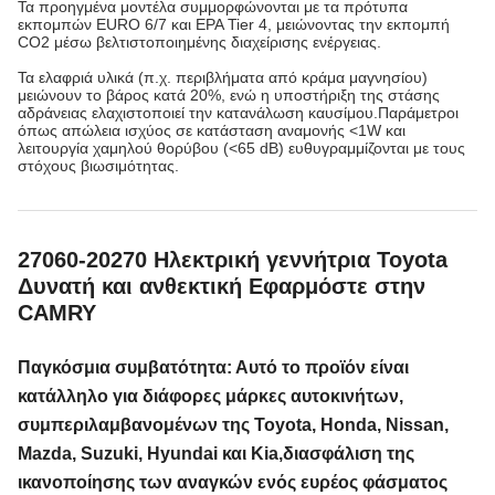
Τα προηγμένα μοντέλα συμμορφώνονται με τα πρότυπα
εκπομπών EURO 6/7 και EPA Tier 4, μειώνοντας την εκπομπή
CO2 μέσω βελτιστοποιημένης διαχείρισης ενέργειας.
Τα ελαφριά υλικά (π.χ. περιβλήματα από κράμα μαγνησίου)
μειώνουν το βάρος κατά 20%, ενώ η υποστήριξη της στάσης
αδράνειας ελαχιστοποιεί την κατανάλωση καυσίμου.Παράμετροι
όπως απώλεια ισχύος σε κατάσταση αναμονής <1W και
λειτουργία χαμηλού θορύβου (<65 dB) ευθυγραμμίζονται με τους
στόχους βιωσιμότητας.
27060-20270 Ηλεκτρική γεννήτρια Toyota
Δυνατή και ανθεκτική Εφαρμόστε στην
CAMRY
Παγκόσμια συμβατότητα: Αυτό το προϊόν είναι
κατάλληλο για διάφορες μάρκες αυτοκινήτων,
συμπεριλαμβανομένων της Toyota, Honda, Nissan,
Mazda, Suzuki, Hyundai και Kia,διασφάλιση της
ικανοποίησης των αναγκών ενός ευρέος φάσματος