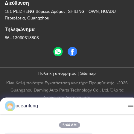
Διεύθυνση
181 PEIZHENG Βόρειος Δρόμος, SHILING ΤΟWN, HUADU
Περιφέρεια, Guangzhou
Τηλεφώνημα
86--13060618803
Πολιτική απορρήτου
|
Sitemap
Κίνα Καλή ποιότητα Εγκατάσταση κινητήρα Προμηθευτής. -2026
Guangzhou Daming Auto Parts Technology Co., Ltd. Όλα τα
δικαιώματα διατηρούνται.
oceanfeng
5:44 AM