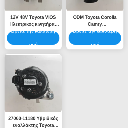
12V 48V Toyota VIOS
ODM Toyota Corolla
Ηλεκτρικός κινητήρας
Camry
γεννήτρια 27060-21041
Βρείτε την καλύτερη
Αυτοκινητοκινητήρας
Βρείτε την καλύτερη
Ηλεκτρικός γεννήτης
τιμή
27060-16430
τιμή
27060-11180 Υβριδικός
εναλλάκτης Toyota