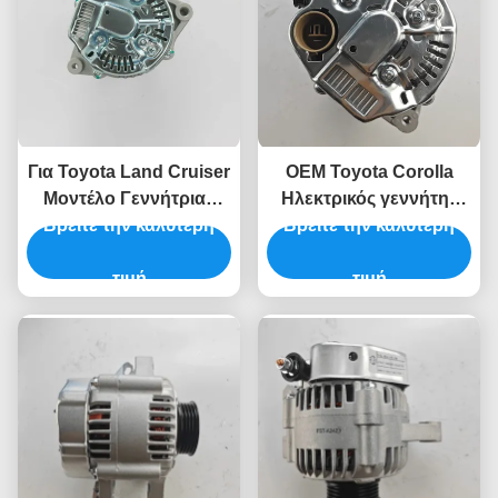
Για Toyota Land Cruiser
OEM Toyota Corolla
Μοντέλο Γεννήτριας
Ηλεκτρικός γεννήτης
Βρείτε την καλύτερη
Κινητήρα Οχήματος
Βρείτε την καλύτερη
εναλλακτικός
27060-17220
συναρμολογητής
τιμή
27060-16040
τιμή