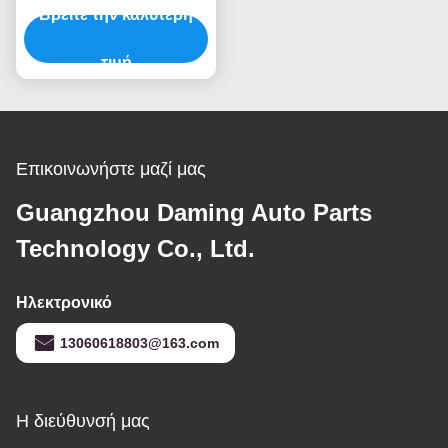
Hiace για Landcruise
Βρείτε την καλύτερη
Prado
τιμή
Επικοινωνήστε μαζί μας
Guangzhou Daming Auto Parts
Technology Co., Ltd.
Ηλεκτρονικό
13060618803@163.com
Η διεύθυνσή μας