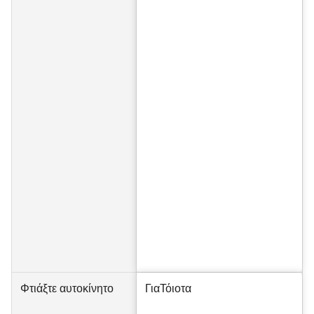
Φτιάξτε αυτοκίνητο
Για
Τόιοτα