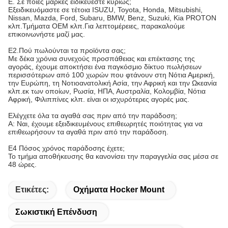
Ε. Σε ποιες μάρκες ειδικεύεστε κυρίως;
Εξειδικευόμαστε σε τέτοια ISUZU, Toyota, Honda, Mitsubishi,
Nissan, Mazda, Ford, Subaru, BMW, Benz, Suzuki, Kia PROTON
κλπ.Τμήματα OEM κλπ.Για λεπτομέρειες, παρακαλούμε
επικοινωνήστε μαζί μας.
Ε2.Πού πωλούνται τα προϊόντα σας;
Με δέκα χρόνια συνεχούς προσπάθειας και επέκτασης της
αγοράς, έχουμε αποκτήσει ένα παγκόσμιο δίκτυο πωλήσεων
περισσότερων από 100 χωρών που φτάνουν στη Νότια Αμερική,
την Ευρώπη, τη Νοτιοανατολική Ασία, την Αφρική και την Ωκεανία
κλπ.εκ των οποίων, Ρωσία, ΗΠΑ, Αυστραλία, Κολομβία, Νότια
Αφρική, Φιλιππίνες κλπ. είναι οι ισχυρότερες αγορές μας.
Ελέγχετε όλα τα αγαθά σας πριν από την παράδοση;
Α: Ναι, έχουμε εξειδικευμένους επιθεωρητές ποιότητας για να
επιθεωρήσουν τα αγαθά πριν από την παράδοση.
Ε4 Πόσος χρόνος παράδοσης έχετε;
Το τμήμα αποθήκευσης θα κανονίσει την παραγγελία σας μέσα σε
48 ώρες.
Ετικέτες:
Οχήματα Hocker Mount
Σωκιστική Επένδυση