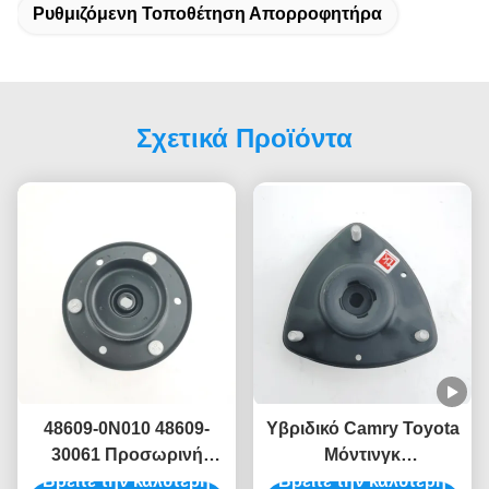
Ρυθμιζόμενη Τοποθέτηση Απορροφητήρα
Σχετικά Προϊόντα
48609-0N010 48609-
Υβριδικό Camry Toyota
30061 Προσωρινή
Μόντινγκ
Βρείτε την καλύτερη
τοποθέτηση
απορροφητήρα 48609-
Βρείτε την καλύτερη