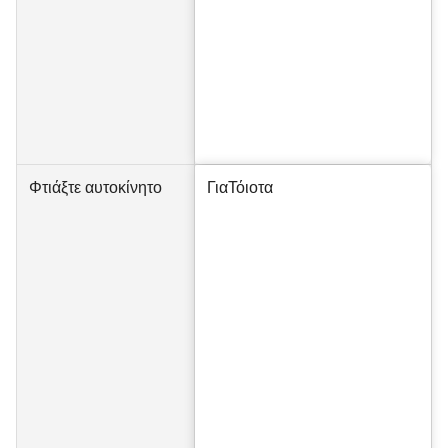
Φτιάξτε αυτοκίνητο
Για
Τόιοτα