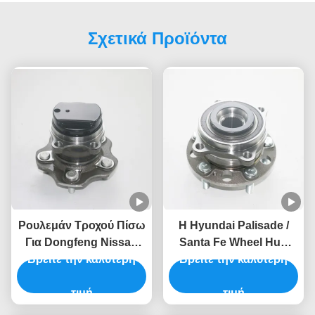
Το τμήμα αποθήκευσης θα κανονίσει την παραγγελία σας μέσα σε
48 ώρες.
Ετικέτες:
Αντικατάσταση Συναρμολόγησης Τροχοκόμβου
Λεκάνια Τροχών Honda Accord
Πλήμνη Μπροστινού Τροχού
Σχετικά Προϊόντα