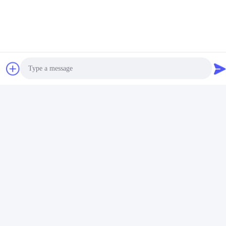
τιμή
Επικοινωνήστε μαζί μας
Guangzhou Daming Auto Parts
Technology Co., Ltd.
Photo
Ηλεκτρονικό
Video Call
13060618803@163.com
Audio Call
Η διεύθυνσή μας
Διεύθυνση