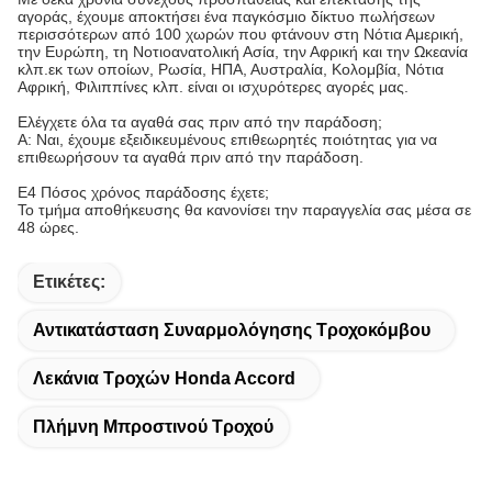
Γενικά ερωτήματα:
Ε. Σε ποιες μάρκες ειδικεύεστε κυρίως;
Εξειδικευόμαστε σε τέτοια ISUZU, Toyota, Honda, Mitsubishi,
Nissan, Mazda, Ford, Subaru, BMW, Benz, Suzuki, Kia PROTON
κλπ.Τμήματα OEM κλπ.Για λεπτομέρειες, παρακαλούμε
επικοινωνήστε μαζί μας.
Ε2.Πού πωλούνται τα προϊόντα σας;
Με δέκα χρόνια συνεχούς προσπάθειας και επέκτασης της
αγοράς, έχουμε αποκτήσει ένα παγκόσμιο δίκτυο πωλήσεων
περισσότερων από 100 χωρών που φτάνουν στη Νότια Αμερική,
την Ευρώπη, τη Νοτιοανατολική Ασία, την Αφρική και την Ωκεανία
κλπ.εκ των οποίων, Ρωσία, ΗΠΑ, Αυστραλία, Κολομβία, Νότια
Αφρική, Φιλιππίνες κλπ. είναι οι ισχυρότερες αγορές μας.
Ελέγχετε όλα τα αγαθά σας πριν από την παράδοση;
Α: Ναι, έχουμε εξειδικευμένους επιθεωρητές ποιότητας για να
επιθεωρήσουν τα αγαθά πριν από την παράδοση.
Ε4 Πόσος χρόνος παράδοσης έχετε;