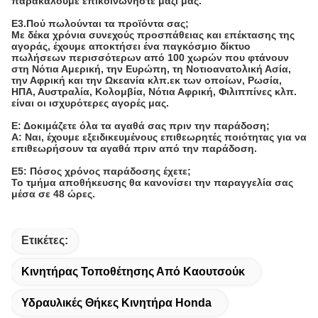
Γενικά ερωτήματα:
Ε: Αν δεν βρούμε αυτό που θέλουμε στην ιστοσελίδα σας, τι
πρέπει να κάνουμε;
Μπορείτε να μας στείλετε με e-mail τις περιγραφές και τις
φωτογραφίες των προϊόντων που χρειάζεστε, θα ελέγξουμε
αν τα έχουμε.
Αναπτύσσουμε νέα στοιχεία κάθε μήνα, και μερικά από αυτά
δεν έχουν ανεβαστεί στην ιστοσελίδα εγκαίρως.
Ε2. Σε ποιες μάρκες ειδικεύεστε κυρίως;
Εξειδικευόμαστε σε τέτοια ISUZU, Toyota, Honda, Mitsubishi,
Nissan, Mazda, Ford, Subaru, BMW, Benz, Suzuki, Kia
PROTON κλπ.Τμήματα OEM κλπ.Για λεπτομέρειες,
παρακαλούμε επικοινωνήστε μαζί μας.
Ε3.Πού πωλούνται τα προϊόντα σας;
Με δέκα χρόνια συνεχούς προσπάθειας και επέκτασης της
αγοράς, έχουμε αποκτήσει ένα παγκόσμιο δίκτυο
πωλήσεων περισσότερων από 100 χωρών που φτάνουν
στη Νότια Αμερική, την Ευρώπη, τη Νοτιοανατολική Ασία,
την Αφρική και την Ωκεανία κλπ.εκ των οποίων, Ρωσία,
ΗΠΑ, Αυστραλία, Κολομβία, Νότια Αφρική, Φιλιππίνες κλπ.
είναι οι ισχυρότερες αγορές μας.
Ε: Δοκιμάζετε όλα τα αγαθά σας πριν την παράδοση;