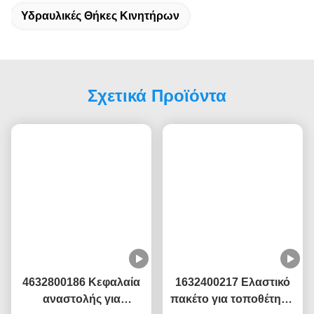
Α: Ναι, έχουμε εξειδικευμένους επιθεωρητές ποιότητας για να
επιθεωρήσουν τα αγαθά πριν από την παράδοση.
Ε5: Πόσος χρόνος παράδοσης έχετε;
Το τμήμα αποθήκευσης θα κανονίσει την παραγγελία σας
μέσα σε 48 ώρες.
Ετικέτες:
Κινητήρας Τοποθέτησης Από Καουτσούκ
Υδραυλικές Θήκες Κινητήρα Honda
Υδραυλικές Θήκες Κινητήρων
Σχετικά Προϊόντα